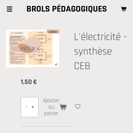
BROLS PÉDAGOGIQUES
Passer
au
contenu
principal
L'électricité -
synthèse
CEB
1,50 €
Ajouter
au
panier