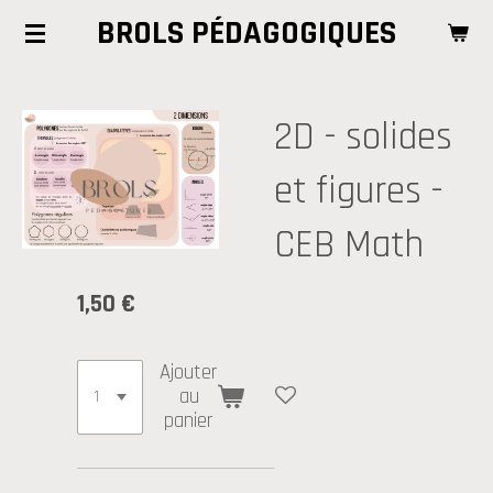
BROLS PÉDAGOGIQUES
Passer
au
contenu
principal
2D - solides
et figures -
CEB Math
1,50 €
Ajouter
au
panier