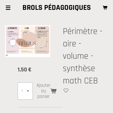
BROLS PÉDAGOGIQUES
Passer
au
contenu
principal
Périmètre -
aire -
volume -
synthèse
1,50 €
math CEB
Ajouter
au
panier