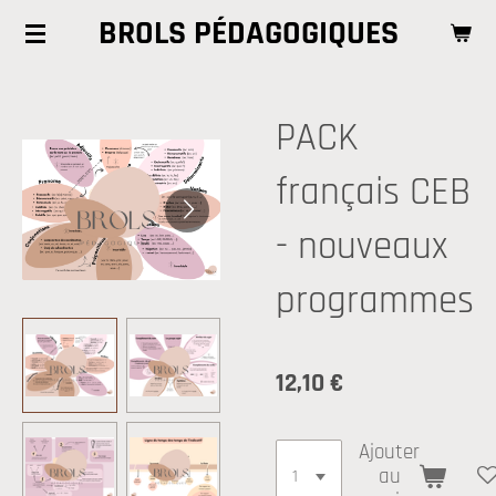
BROLS PÉDAGOGIQUES
Passer
au
contenu
principal
PACK
français CEB
- nouveaux
programmes
12,10 €
Ajouter
au