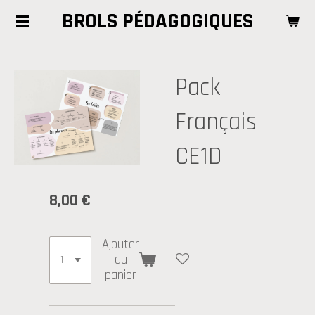
BROLS PÉDAGOGIQUES
Passer
au
contenu
principal
Pack
Français
CE1D
8,00 €
Ajouter
au
panier